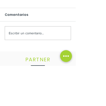
Comentarios
MÁS AVANCES DE OBRA
Escribir un comentario...
Segunda eta
DISPONIBLE
PARTNER
FOLLOW US