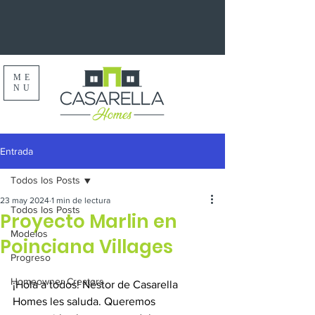
ME
NU
Entrada
Todos los Posts
23 may 2024
1 min de lectura
Todos los Posts
Proyecto Marlin en
Modelos
Poinciana Villages
Progreso
Homeowner Creators
¡Hola a todos! Néstor de Casarella 
Homes les saluda. Queremos 