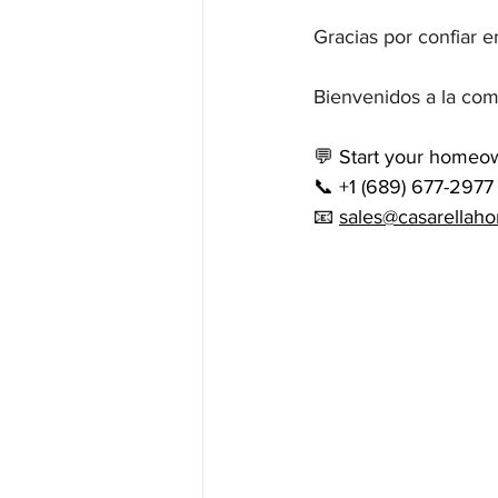
Gracias por confiar en
Bienvenidos a la com
💬 Start your homeo
📞 +1 (689) 677-2977
📧 
sales@casarellah