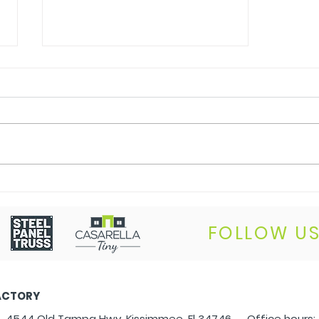
Homeowner Creators
FOLLOW U
ACTORY
4544 Old Tampa Hwy, Kissimmee, Fl 34746
Office hours: