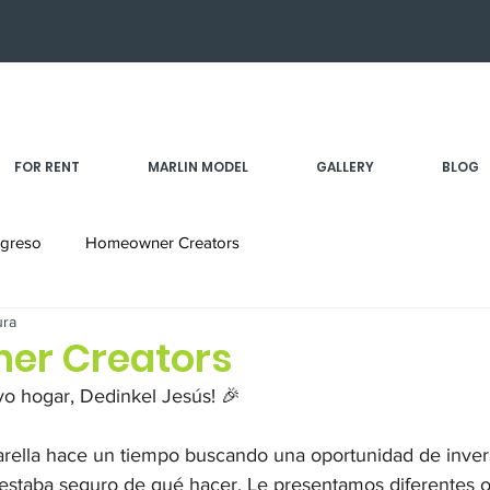
FOR RENT
MARLIN MODEL
GALLERY
BLOG
greso
Homeowner Creators
ura
er Creators
o hogar, Dedinkel Jesús! 🎉

arella hace un tiempo buscando una oportunidad de inver
o estaba seguro de qué hacer. Le presentamos diferentes o